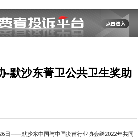
协-默沙东菁卫公共卫生奖助
月26日——默沙东中国与中国疫苗行业协会继2022年共同