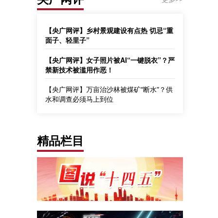
【央广网评】乡村景观建设有点热 切忌“重
面子、轻里子”
【央广网评】女子照片被AI“一键脱衣”？严
禁新技术被滥用作恶！
【央广网评】万亩治沙林被煤矿“断水”？供
水和调查必须马上到位
精品栏目